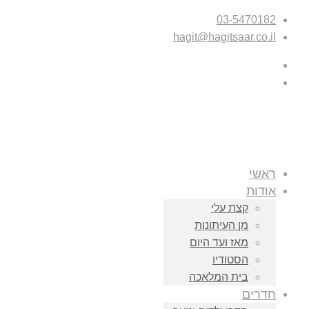
03-5470182
hagit@hagitsaar.co.il
ראשי
אודות
קצת עלי
מן העיתונות
מאז ועד היום
הסטודיו
בית המלאכה
חדרים