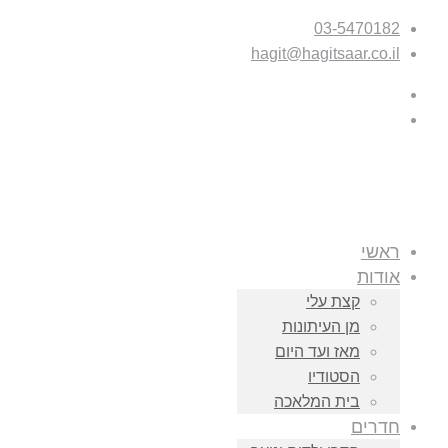
03-5470182
hagit@hagitsaar.co.il
ראשי
אודות
קצת עלי
מן העיתונות
מאז ועד היום
הסטודיו
בית המלאכה
חדרים