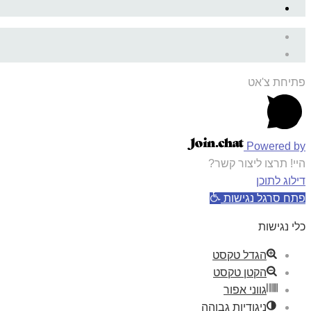
פתיחת צ'אט
Powered by
היי! תרצו ליצור קשר?
דילוג לתוכן
פתח סרגל נגישות
כלי נגישות
הגדל טקסט
הקטן טקסט
גווני אפור
ניגודיות גבוהה