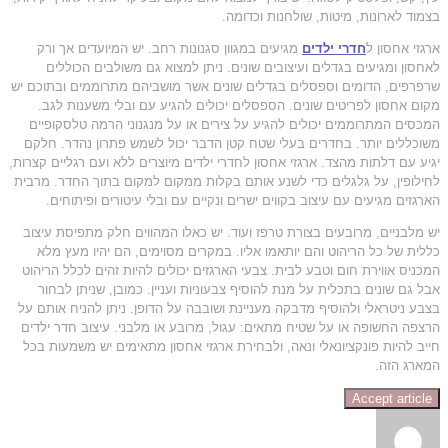
בצמוד לארונות, מיטות, שולחנות וכדומה.
ארגזי אחסון ל
חדרי ילדים
מגיעים במגוון סגנונות רחב. יש המיועדים אך ורק
לאחסון ומגיעים בגדלים ועיצובים שונים. ניתן למצוא גם משולבים הכוללים
שרפרפים, הדומים וספסלים בגדלים שונים אשר מושביהם מתרוממים ובתוכם יש
מקום אחסון לפריטים שונים. הספסלים יכולים להגיע עם ובלי משענות לגב.
המכסים המתרוממים יכולים להגיע על צירים או על מנגנוני הרמה טלסקופיים
משוכללים יותר. בחדרים בעלי שטח קטן הדבר יכול לשמש פתרון נהדר. חלקם
יגיע עם דלתות מהצד. ארגזי אחסון לחדרי ילדים מיוצרים ללא ועם רגליים קצרות,
לחילופין, על גלגלים כדי לשנע אותם בקלות ממקום למקום בתוך החדר. מרבית
הארגזים מגיעים עם עיצוב בקווים ישרים ונקיים עם ובלי עיטורים ופיתוחים.
יש מלבניים, מרובעים בצורת טרפז ועוד. יש כאלו המהווים חלק מתפיסת עיצוב
כללית של כל הריהוט והם יותאמו אליו. במקרים מסוימים, הם יהיו מעץ מלא
המכניס אווירת חום וטבע לבית. צבעי הארגזים יכולים להיות זהים לכלל הריהוט
אבל גם שונים בתכלית על מנת להוסיף צבעוניות ועניין. כמובן, שניתן לבחור
בצבע ניטראלי ולהוסיף מדבקה מעניינת ושובבה על הדופן. ניתן להניח אותם על
הרצפה החשופה או על שטיח מתאים: עגול, מרובע או מלבני. עיצוב חדר ילדים
חייב להיות פונקציונאלי ונאה, ולבחירת ארגזי אחסון מתאימים יש משמעות בכל
המארג הזה.