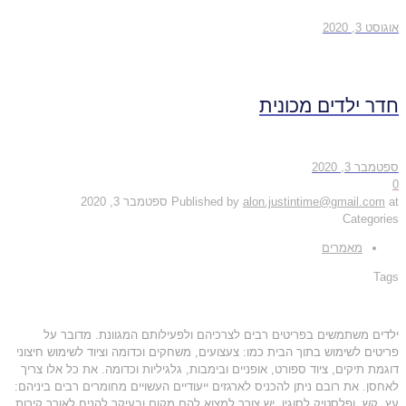
אוגוסט 3, 2020
חדר ילדים מכונית
ספטמבר 3, 2020
0
at
alon.justintime@gmail.com
Published by
ספטמבר 3, 2020
Categories
מאמרים
Tags
ילדים משתמשים בפריטים רבים לצרכיהם ולפעילותם המגוונת. מדובר על
פריטים לשימוש בתוך הבית כמו: צעצועים, משחקים וכדומה וציוד לשימוש חיצוני
דוגמת תיקים, ציוד ספורט, אופניים ובימבות, גלגיליות וכדומה. את כל אלו צריך
לאחסן. את רובם ניתן להכניס לארגזים ייעודיים העשויים מחומרים רבים ביניהם:
עץ, קש, ופלסטיק לסוגיו. יש צורך למצוא להם מקום ובעיקר להניח לאורך קירות,