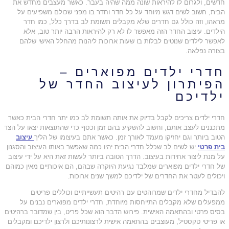
חדשים, ולגרום לו להיראות שונה ממה שהיה בעבר. כאשר מעצבים מחדש את
הבית, חשוב לשים דגש מיוחד על כל חדר וחדר בו מפני שכולם משפיעים על
מראהו, וזה כולל גם חדרים שלא מקבלים תשומת לב בדרך כלל, כמו חדר
הילדים. עיצוב החדר הזה מאפשר לו לא רק להיראות הרבה יותר טוב, אלא
לאפשר לילדים שנוטים לבלות בו שעות ארוכות ליהנות מהחלל האישי שלהם
בצורה נפלאה.
חדרי ילדים מפוארים –
הפיתרון לעיצוב החדר של
ילדיכם
חדרי ילדים צריכים לקבל בדיוק את אותה תשומת לב כמו יתר חדרי הבית כאשר
מתכננים לעצב אותם, וחשוב להשקיע בהם זמן וכסף כדי שהתוצאות יצאו על הצד
הטוב ביותר וגם יחזיקו מעמד לאורך זמן. כאשר אתם בעיצומו של הליך
עיצוב
בית פרטי
יש לשים לב שכלל חדרי הבית יהיו כמה שאפשר באותו העיצוב והסגנון
על מנת ליצור אחידות בעיצוב. הדרך הטובה ביותר לעשות זאת היא על ידי עיצוב
של חדרי ילדים מפוארים שמלבד נגיעת היוקרה שבהם, הם איכותיים מאין כמוהם
ויכולים לעטר את החדרים של ילדיכם למשך שנים ארוכות.
להבדיל מחדרי ילדים שמרוהטים עם רהיטים תעשייתיים וכוללים פריטים
ממפעלים שלא מקבלים התייחסות מיוחדת, חדרי ילדים מפוארים נבנים על
בסיס פרטי ובהתאמה האישית. פירוש הדבר הוא שכל פריט, בין שמדובר ברהיטים
או פריטי טקסטיל, מעוצבים בהתאמה אישית לרצונותיכם ולרצון ילדיכם ומקבלים