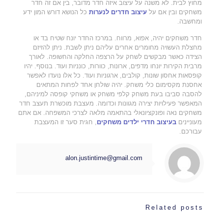
מחוץ לבית. לא משנה על עיצוב איזה חדר מדובר, בין אם זה חדר
משחקים ובין אם על
עיצוב חדרים לנערות
כל הנושא דורש המון ידע
ומחשבה.
חדר משחקים יהיה, אפוא, מרווח. במרכז החדר יונח שטיח בד או
מחצלת העשויה מחומרים אחרים עליהם ניתן לשבת. ניתן להזיזם
הצידה כאשר מבקשים לשחק על הרצפה החלקה והחשופה. לאורך
מרבית הקירות יונחו מדפים, ארונות, כוורות, כונניות ועוד. בנוסף. יהיו
קופסאות אחסון שונות, קולבים, ארגוניות ועוד. כל אלו נועדו לאפשר
אחסנת מקסימום כלי משחק. יהיה שולחן אחד לפחות המתאים
להסבה סביבו בעת משחק קלפי משחק או משחקי קופסה למיניהם,
המאפשר פעילויות יצירה מגוונות וכדומה. מעצבת מוכשרת תעצב חדר
משחקים נאה ופונקציונאלי בהתאמה מלאה לצרכי המשפחה. אם אתם
מעוניינים
בעיצוב חדרי ילדים משחקים
, חגית סער זו המעצבת
עבורכם.
alon.justintime@gmail.com
Related posts