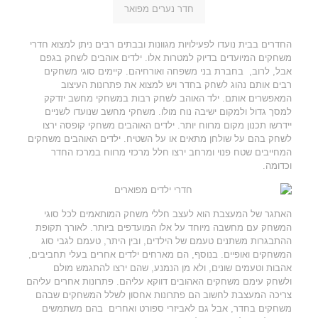
חדר נערים מפואר
החדרים בבית נועדו לפעילויות מגוונות ובבתים רבים ניתן למצוא חדרי
משחקים המיועדים בדיוק למטרות אלו. ילדים אוהבים לשחק בגפם
אבל, לרוב, בחברת בני משפחה ואורחיהם. קיימים סוגי משחקים
רבים אותם נהוג לשחק בחדר ויש למצוא את פתרונות העיצוב
המאפשרים אותם. ילד האוהב לשחק רבות במשחקי מחשב יזדקק
למסך גדול ולמקום ישיבה נוח מולו. משחקי מחשב שנועדו לשניים
יידרשו תכנון מקום מרווח יותר. ילדים האוהבים משחקי קופסה ירצו
לשחק בהם על שולחן מתאים או על השטיח. ילדים האוהבים משחקים
המחייבים שטח פנוי ומרחב ירצו חלל מרכזי מרווח במרכז החדר
וכדומה.
האתגר של המעצבת הוא לעצב חללי משחק המותאמים לכל סוגי
המשחק עם מחשבה מיוחד על אלו המועדפים ביותר. לאורך תקופת
ההתבגרות משתנים טעמם של הילדים, ובין היתר, טעמם לגבי סוג
המשחקים ואופיים. בנוסף, הם מארחים ילדים אחרים בעלי תחביבים,
אהבות וטעמים שונים, ולא מן הנמנע, שהם ירצו להתגמש מולם
ולשחק עימם משחקים האהובים דווקא עליהם. פתרונות אחרים עליהם
צריכה המעצבת לחשוב הם פתרונות אחסון לשלל המשחקים שבהם
משחקים בחדר, אבל גם לאביזרי ספורט ואחרים בהם משתמשים