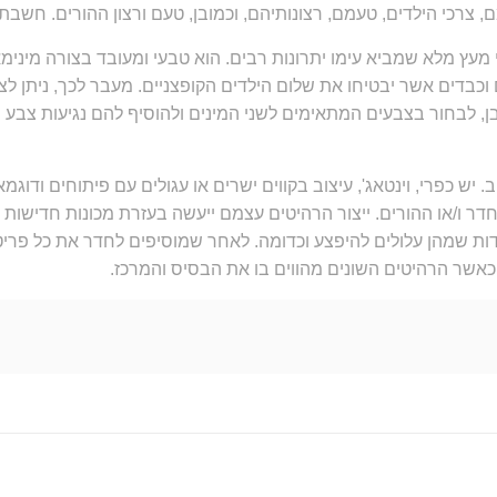
, צרכי הילדים, טעמם, רצונותיהם, וכמובן, טעם ורצון ההורים. חש
 מעץ מלא שמביא עימו יתרונות רבים. הוא טבעי ומעובד בצורה מינימ
ים וכבדים אשר יבטיחו את שלום הילדים הקופצניים. מעבר לכך, ניתן ל
 כמובן, לבחור בצבעים המתאימים לשני המינים ולהוסיף להם נגיעות צבע
 יש כפרי, וינטאג', עיצוב בקווים ישרים או עגולים עם פיתוחים ודוגמ
החדר ו/או ההורים. ייצור הרהיטים עצמם ייעשה בעזרת מכונות חדישו
 חדות שמהן עלולים להיפצע וכדומה. לאחר שמוסיפים לחדר את כל פריט
 כאשר הרהיטים השונים מהווים בו את הבסיס והמרכז.