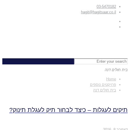
03-5470182
hagit@hagitsaar.co.il
בית חולים דנה
Home
פרויקטים נוספים
בית חולים דנה
תיקים לעגלות – כיצד לבחור תיק לעגלת תינוק?
דצמבר 8, 2016