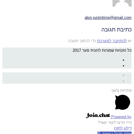
alon.justintime@gmail.com
כתיבת תגובה
יש
להתחבר למערכת
כדי לכתוב תגובה.
כל הזכויות שמורות לחגית סער 2017
פתיחת צ'אט
Powered by
היי! תרצו ליצור קשר?
דילוג לתוכן
פתח סרגל נגישות