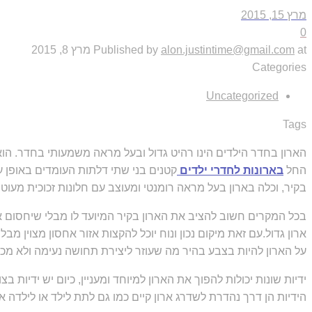
מרץ 15, 2015
0
at
alon.justintime@gmail.com
Published by
מרץ 8, 2015
Categories
Uncategorized
Tags
הארון בחדר הילדים הינו רהיט גדול ובעל מראה משמעותי בחדר. הוא 
החל
בארונות לחדרי ילדים
קטנים בני שתי דלתות העומדים באופן ע
בקיר, וכלה בארון בעל מראה רומנטי ומעוצב עם חלונות זכוכית מעו
בכל המקרים חשוב להציב את הארון בקיר המיועד לו מבלי שיחסום את
ארון גדול.עם זאת מיקום נכון ונוח יוכל להקצות אזור אחסון מצוין מ
על הארון להיות בצבע בהיר מה שעוזר ליצירת תחושה נעימה ולא מכב
ידיות שונות יכולות להפוך את הארון למיוחד ומעניין, כיום יש ידיות ב
הידיות הן דרך נהדרת לשדרג ארון קיים כמו גם לתת לילד או לילדה 