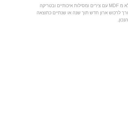
חשוב בזמן הקניה להקפיד לקנות ארון העשוי מחומרים איכותיים, כזה שיכול לשמש את הילד במשך כל שנות הילדות. למשל מלוחות לביד ולא מ MDF עם צירים ומסילות איכותיים ובטריקה
ך לרכוש ארון חדש תוך שנה או שנתיים כתוצאה
כון.