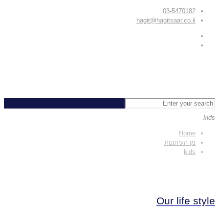
03-5470182
hagit@hagitsaar.co.il
kids
Home
מן העיתונות
kids
Our life style