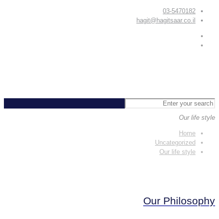
03-5470182
hagit@hagitsaar.co.il
Our life style
Home
Uncategorized
Our life style
Our Philosophy